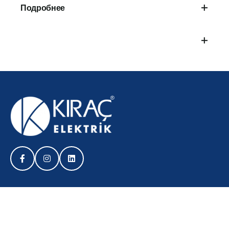
Подробнее
Kablo Bağları – T Serisi
UV Dayanımlı Kablo Bağları
Kablo Bağları
Kroşeler
Kablo Bağı Germe Aletleri
Paslanmaz Çelik Kablo Bağları (316 Kalite)
Ağır Hizmet Kablo Bağı / Speedy-TIE
Geri Açılabilir Esnek Kablo Bağı – SOFTFIX Serisi
Адрес
Yarıklı Spiral Koruyucu – Helawrap 25 mt’lik
Yarıklı Spiral Koruyucu – Helawrap 2 mt’lik
Kirac Electric - штаб-квартира
Организованная
Örgülü Makaron – Helagaine HEGPL