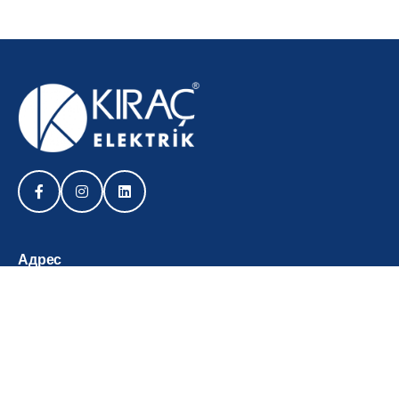
Адрес
Kirac Electric - штаб-квартира
Организованная
промышленная зона
Şehitler Bulvarı No:21
Eskişehir –
Türkiye